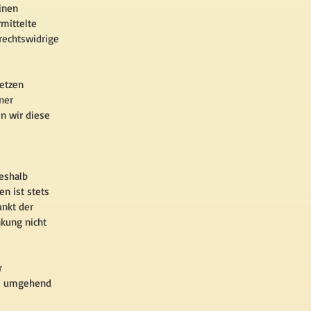
inen
rmittelte
rechtswidrige
setzen
ner
n wir diese
Deshalb
n ist stets
unkt der
nkung nicht
r
ks umgehend