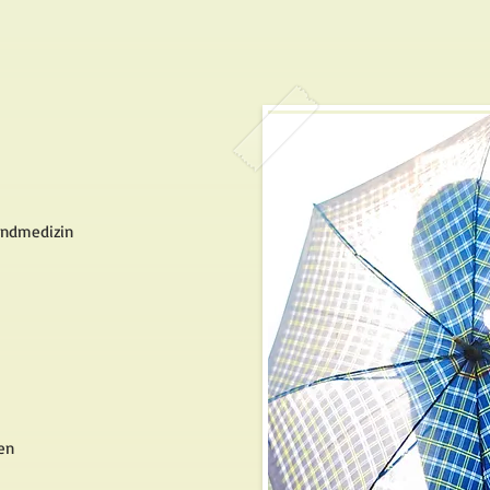
endmedizin
en