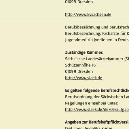
01099 Dresden
http://www.kvsachsen.de
Berufsbezeichnung und berufsrech
Berufsbezeichnung: Fachärzte für 
Jugendmedizin (verliehen in Deuts
Zuständige Kammer:
Sächsische Landesärztekammer (S
Schützenhöhe 16
01099 Dresden
http://www.slaek.de
Es gelten folgende berufsrechtlic
Berufsordnung der Sächsischen L
Regelungen einsehbar unter:
http://www.slaek.de/de/05/aufga
Angaben zur Berufshaftpflichtvers
Dipl. med. Angelika Kunze: