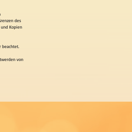
n
 Grenzen des
s und Kopien
r beachtet.
ntwerden von